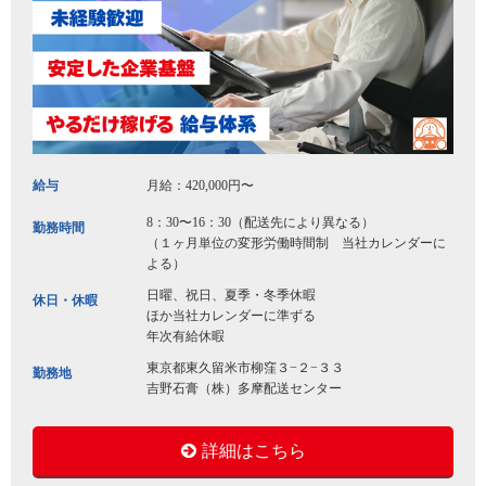
給与
月給：420,000円〜
8：30〜16：30（配送先により異なる）
勤務時間
（１ヶ月単位の変形労働時間制 当社カレンダーに
よる）
日曜、祝日、夏季・冬季休暇
休日・休暇
ほか当社カレンダーに準ずる
年次有給休暇
東京都東久留米市柳窪３−２−３３
勤務地
吉野石膏（株）多摩配送センター
詳細はこちら