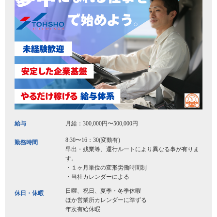
給与
月給：300,000円〜500,000円
8:30〜16：30(変動有)
勤務時間
早出・残業等、運行ルートにより異なる事が有りま
す。
・１ヶ月単位の変形労働時間制
・当社カレンダーによる
日曜、祝日、夏季・冬季休暇
休日・休暇
ほか営業所カレンダーに準ずる
年次有給休暇