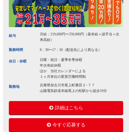
月給：219,600円〜350,000円（基本給＋諸手当＋出
給与
来高給）
勤務時間
8：30〜17：30（配送先により異なる）
日曜・祝日・夏季冬季休暇
休日・休暇
年次有給休暇
ほか 当社カレンダーによる
１ヶ月単位の変形労働時間制
兵庫県加古川市尾上町養田２−７７
勤務地
山陽電気鉄道本線尾上の松駅から徒歩10分
詳細はこちら
今すぐ応募する