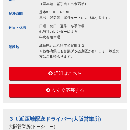
（基本給＋諸手当＋出来高給）
基本8：30〜16：30
勤務時間
早出・残業等、運行ルートにより異なります。
日曜・祝日・夏季・冬季休暇
休日・休暇
他当社カレンダーによる
年次有給休暇
滋賀県近江八幡市多賀町３２
勤務地
※他都府県にも営業所や拠点区が有ります。希望の
方はご相談承ります。
詳細はこちら
今すぐ応募する
３ｔ近距離配送ドライバー(大阪営業所)
大阪営業所(トーショー)