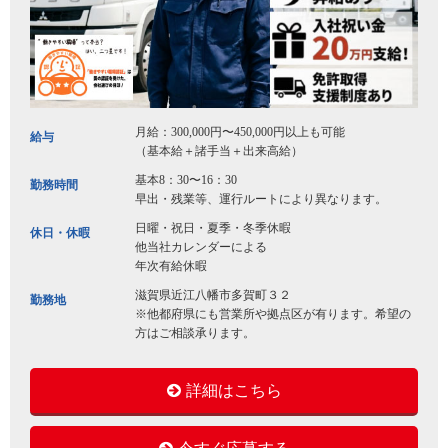
月給：300,000円〜450,000円以上も可能
給与
（基本給＋諸手当＋出来高給）
基本8：30〜16：30
勤務時間
早出・残業等、運行ルートにより異なります。
日曜・祝日・夏季・冬季休暇
休日・休暇
他当社カレンダーによる
年次有給休暇
滋賀県近江八幡市多賀町３２
勤務地
※他都府県にも営業所や拠点区が有ります。希望の
方はご相談承ります。
詳細はこちら