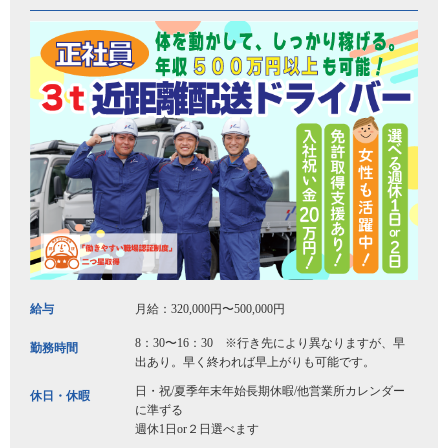
給与
月給：320,000円〜500,000円
8：30〜16：30 ※行き先により異なりますが、早
勤務時間
出あり。早く終われば早上がりも可能です。
日・祝/夏季年末年始長期休暇/他営業所カレンダー
休日・休暇
に準ずる
週休1日or２日選べます