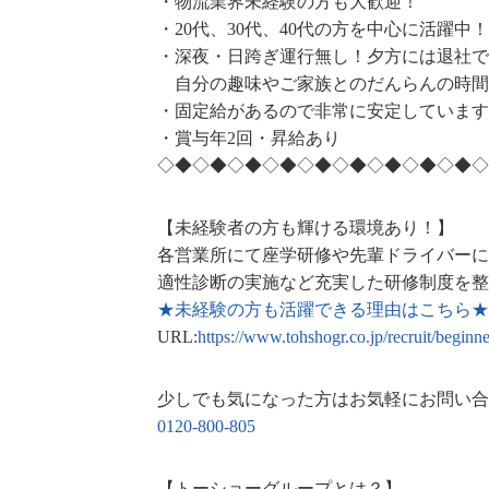
・物流業界未経験の方も大歓迎！
・20代、30代、40代の方を中心に活躍中！
・深夜・日跨ぎ運行無し！夕方には退社で
自分の趣味やご家族とのだんらんの時間
・固定給があるので非常に安定しています
・賞与年2回・昇給あり
◇◆◇◆◇◆◇◆◇◆◇◆◇◆◇◆◇◆◇
【未経験者の方も輝ける環境あり！】
各営業所にて座学研修や先輩ドライバーに
適性診断の実施など充実した研修制度を整
★未経験の方も活躍できる理由はこちら★
URL:
https://www.tohshogr.co.jp/recruit/beginne
少しでも気になった方はお気軽にお問い合
0120-800-805
【トーショーグループとは？】