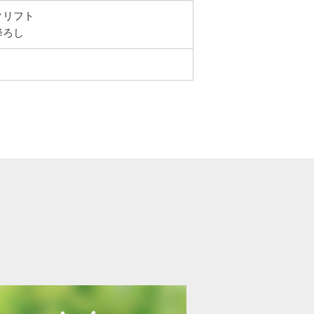
クリフト
降ろし