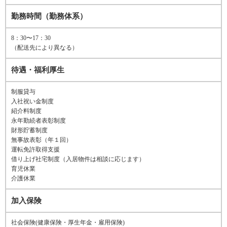
勤務時間（勤務体系）
8：30〜17：30
（配送先により異なる）
待遇・福利厚生
制服貸与
入社祝い金制度
紹介料制度
永年勤続者表彰制度
財形貯蓄制度
無事故表彰（年１回）
運転免許取得支援
借り上げ社宅制度（入居物件は相談に応じます）
育児休業
介護休業
加入保険
社会保険(健康保険・厚生年金・雇用保険)