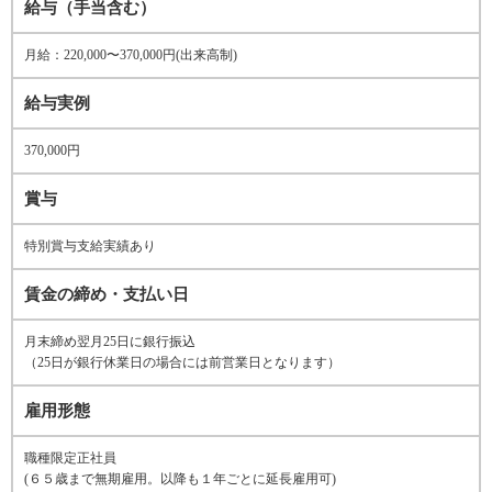
給与（手当含む）
月給：220,000〜370,000円(出来高制)
給与実例
370,000円
賞与
特別賞与支給実績あり
賃金の締め・支払い日
月末締め翌月25日に銀行振込
（25日が銀行休業日の場合には前営業日となります）
雇用形態
職種限定正社員
(６５歳まで無期雇用。以降も１年ごとに延長雇用可)