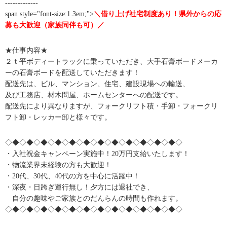
-------------
span style="font-size:1.3em;">
＼借り上げ社宅制度あり！県外からの応
募も大歓迎（家族同伴も可）／
★仕事内容★
２ｔ平ボディートラックに乗っていただき、大手石膏ボードメーカ
ーの石膏ボードを配送していただきます！
配送先は、ビル、マンション、住宅、建設現場への輸送、
及び工務店、材木問屋、ホームセンターへの配送です。
配送先により異なりますが、フォークリフト積・手卸・フォークリ
フト卸・レッカー卸と様々です。
◇◆◇◆◇◆◇◆◇◆◇◆◇◆◇◆◇◆◇◆◇◆◇◆◇
・入社祝金キャンペーン実施中！20万円支給いたします！
・物流業界未経験の方も大歓迎！
・20代、30代、40代の方を中心に活躍中！
・深夜・日跨ぎ運行無し！夕方には退社でき、
自分の趣味やご家族とのだんらんの時間も作れます。
◇◆◇◆◇◆◇◆◇◆◇◆◇◆◇◆◇◆◇◆◇◆◇◆◇