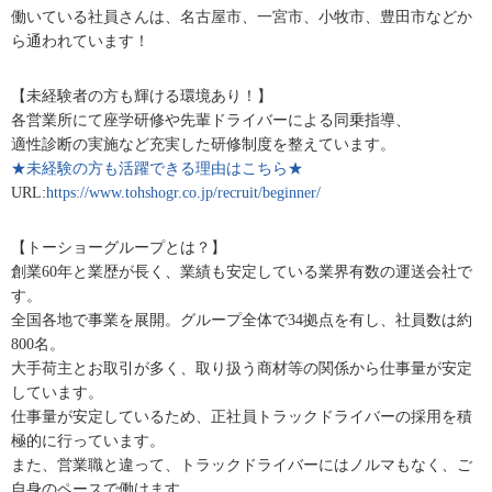
働いている社員さんは、名古屋市、一宮市、小牧市、豊田市などか
ら通われています！
【未経験者の方も輝ける環境あり！】
各営業所にて座学研修や先輩ドライバーによる同乗指導、
適性診断の実施など充実した研修制度を整えています。
★未経験の方も活躍できる理由はこちら★
URL:
https://www.tohshogr.co.jp/recruit/beginner/
【トーショーグループとは？】
創業60年と業歴が長く、業績も安定している業界有数の運送会社で
す。
全国各地で事業を展開。グループ全体で34拠点を有し、社員数は約
800名。
大手荷主とお取引が多く、取り扱う商材等の関係から仕事量が安定
しています。
仕事量が安定しているため、正社員トラックドライバーの採用を積
極的に行っています。
また、営業職と違って、トラックドライバーにはノルマもなく、ご
自身のペースで働けます。