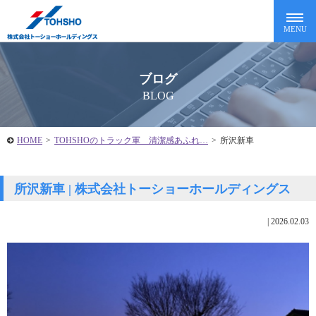
ブログ
BLOG
HOME
>
TOHSHOのトラック軍 清潔感あふれ…
>
所沢新車
所沢新車 | 株式会社トーショーホールディングス
|
2026.02.03