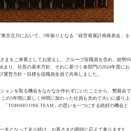
ア東京立川において、
5
年振りとなる「経営発展計画発表会」を
さまをご来賓としてお迎えし、グループ役職員を含め、総勢
95
始まり、社長の基本方針、それに基づく各部門の
2024
年度にお
プ運営方針・目標を役職員全員で共有しました。
ションを取る機会をなかなか作れずにいたことから、懇親会で
、この
5
年間に新しく仲間に加わった社員も含めて大いに盛り上
、「
TOHSHO ONE TEAM
」の思いを一つにする絶好の機会と
一丸となって走り続け、お客さまの期待に応えて参ります‼