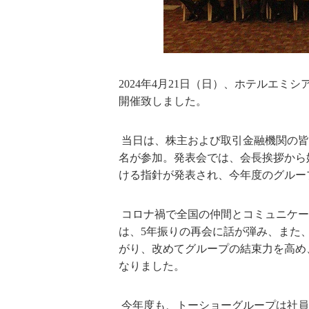
2024
年
4
月
21
日（日）、ホテルエミシ
開催致しました。
当日は、株主および取引金融機関の皆
名が参加。発表会では、会長挨拶から
ける指針が発表され、今年度のグルー
コロナ禍で全国の仲間とコミュニケー
は、
5
年振りの再会に話が弾み、また
がり、改めてグループの結束力を高め
なりました。
今年度も、トーショーグループは社員