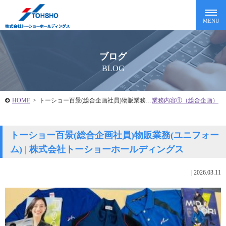
ブログ
BLOG
HOME
>
トーショー百景(総合企画社員)物販業務…
業務内容①（総合企画）
トーショー百景(総合企画社員)物販業務(ユニフォー
ム) | 株式会社トーショーホールディングス
|
2026.03.11