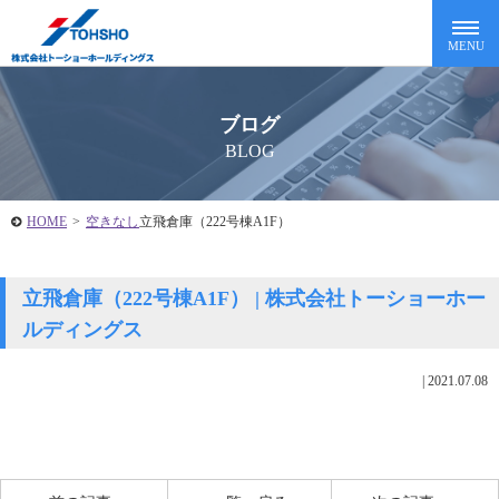
ブログ
BLOG
HOME
>
空きなし
立飛倉庫（222号棟A1F）
立飛倉庫（222号棟A1F） | 株式会社トーショーホー
ルディングス
|
2021.07.08