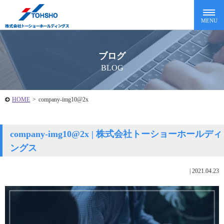
ブログ
BLOG
HOME
>
company-img10@2x
company-img10@2x | 株式会社トーショーホールディ
ングス
|
2021.04.23