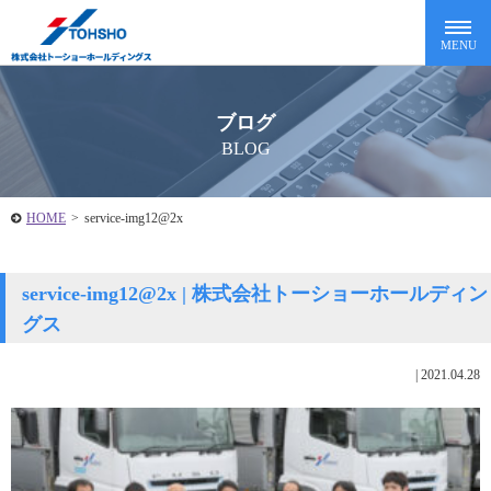
ブログ
BLOG
HOME
>
service-img12@2x
service-img12@2x | 株式会社トーショーホールディン
グス
|
2021.04.28