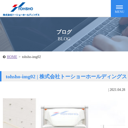
ブログ
BLOG
HOME
>
tohsho-img02
tohsho-img02 | 株式会社トーショーホールディングス
|
2021.04.28